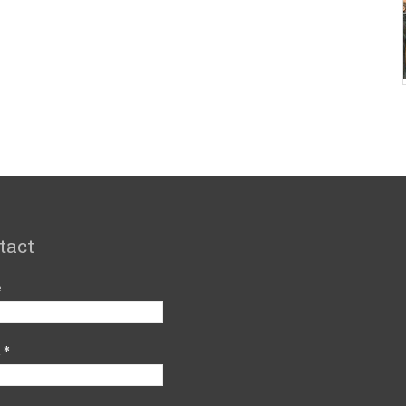
tact
e
l
*