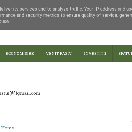
liver its services and to analyze traffic. Your IP address and u
rmance and security metrics to ensure quality of service, gene
buse.
ECONOMISIRE
VENIT PASIV
INVESTITII
SFATU
istul
(@)
gmail.com
Home