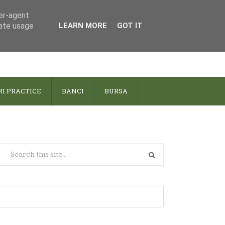
ser-agent
rate usage
LEARN MORE
GOT IT
RI PRACTICE
BANCI
BURSA