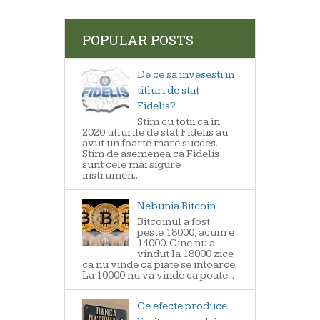
POPULAR POSTS
De ce sa invesesti in
titluri de stat
Fidelis?
Stim cu totii ca in
2020 titlurile de stat Fidelis au
avut un foarte mare succes.
Stim de asemenea ca Fidelis
sunt cele mai sigure
instrumen...
Nebunia Bitcoin
Bitcoinul a fost
peste 18000, acum e
14000. Cine nu a
vindut la 18000 zice
ca nu vinde ca piate se intoarce.
La 10000 nu va vinde ca poate...
Ce efecte produce