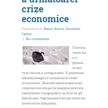
crize
economice
Published in:
Banci
,
Bursa
,
Investitii
,
Opinii
|
No comments
Corona
virus nu
e o
gluma
si nici
vreo teorie a conspiratiei. E pesemne
lebada neagra a urmatoarei crize
economice. Bursele americane erau
vinerea trecuta pe la maxime istorice,
rezultatele companiilor au fost in q4
fabuloase. Saptamina trecuta multi au
incercat sa tina piata...