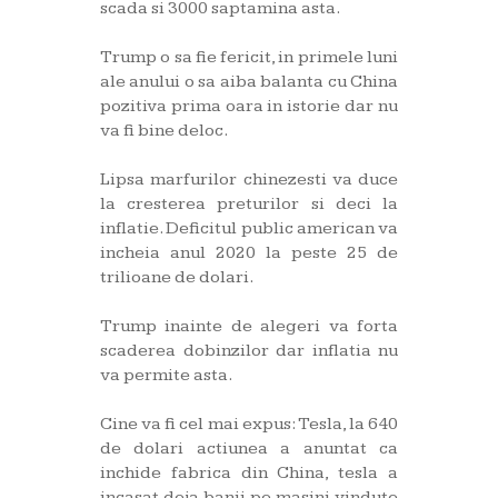
scada si 3000 saptamina asta.
Trump o sa fie fericit, in primele luni
ale anului o sa aiba balanta cu China
pozitiva prima oara in istorie dar nu
va fi bine deloc.
Lipsa marfurilor chinezesti va duce
la cresterea preturilor si deci la
inflatie. Deficitul public american va
incheia anul 2020 la peste 25 de
trilioane de dolari.
Trump inainte de alegeri va forta
scaderea dobinzilor dar inflatia nu
va permite asta.
Cine va fi cel mai expus: Tesla, la 640
de dolari actiunea a anuntat ca
inchide fabrica din China, tesla a
incasat deja banii pe masini vindute