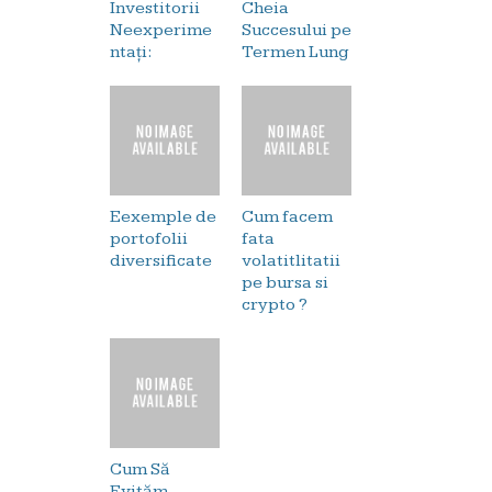
Investitorii
Cheia
Neexperime
Succesului pe
ntați:
Termen Lung
Eexemple de
Cum facem
portofolii
fata
diversificate
volatitlitatii
pe bursa si
crypto ?
Cum Să
Evităm