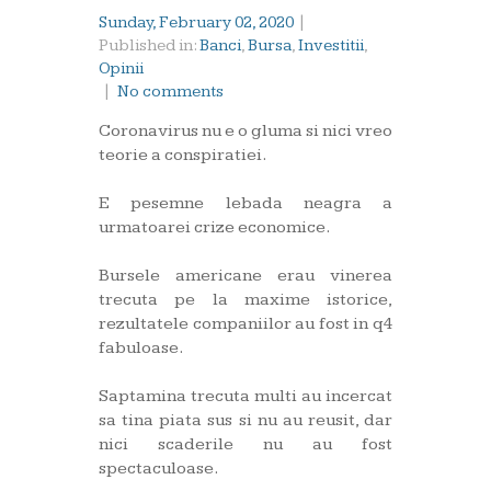
Sunday, February 02, 2020
|
Published in:
Banci
,
Bursa
,
Investitii
,
Opinii
|
No comments
Coronavirus nu e o gluma si nici vreo
teorie a conspiratiei.
E pesemne lebada neagra a
urmatoarei crize economice.
Bursele americane erau vinerea
trecuta pe la maxime istorice,
rezultatele companiilor au fost in q4
fabuloase.
Saptamina trecuta multi au incercat
sa tina piata sus si nu au reusit, dar
nici scaderile nu au fost
spectaculoase.