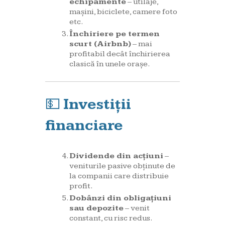
echipamente
– utilaje,
mașini, biciclete, camere foto
etc.
Închiriere pe termen
scurt (Airbnb)
– mai
profitabil decât închirierea
clasică în unele orașe.
💵
Investiții
financiare
Dividende din acțiuni
–
veniturile pasive obținute de
la companii care distribuie
profit.
Dobânzi din obligațiuni
sau depozite
– venit
constant, cu risc redus.