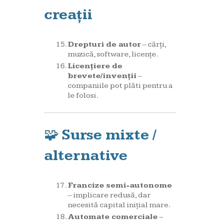
creații
Drepturi de autor
– cărți,
muzică, software, licențe.
Licențiere de
brevete/invenții
–
companiile pot plăti pentru a
le folosi.
🧩
Surse mixte /
alternative
Francize semi-autonome
– implicare redusă, dar
necesită capital inițial mare.
Automate comerciale
–