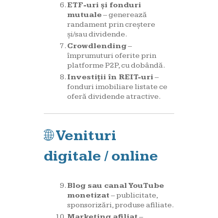
ETF-uri și fonduri
mutuale
– generează
randament prin creștere
și/sau dividende.
Crowdlending
–
împrumuturi oferite prin
platforme P2P, cu dobândă.
Investiții în REIT-uri
–
fonduri imobiliare listate ce
oferă dividende atractive.
🌐
Venituri
digitale / online
Blog sau canal YouTube
monetizat
– publicitate,
sponsorizări, produse afiliate.
Marketing afiliat
–