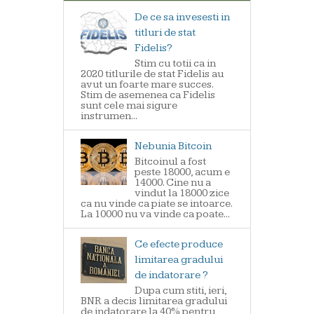
De ce sa invesesti in
titluri de stat
Fidelis?
Stim cu totii ca in
2020 titlurile de stat Fidelis au
avut un foarte mare succes.
Stim de asemenea ca Fidelis
sunt cele mai sigure
instrumen...
Nebunia Bitcoin
Bitcoinul a fost
peste 18000, acum e
14000. Cine nu a
vindut la 18000 zice
ca nu vinde ca piate se intoarce.
La 10000 nu va vinde ca poate...
Ce efecte produce
limitarea gradului
de indatorare ?
Dupa cum stiti, ieri,
BNR a decis limitarea gradului
de indatorare la 40% pentru