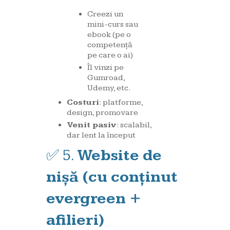
Creezi un
mini-curs sau
ebook (pe o
competență
pe care o ai)
Îl vinzi pe
Gumroad,
Udemy, etc.
Costuri
: platforme,
design, promovare
Venit pasiv
: scalabil,
dar lent la început
✅ 5.
Website de
nișă (cu conținut
evergreen +
afilieri)