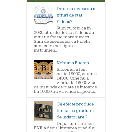
De ce sa invesesti in
titluri de stat
Fidelis?
Stim cu totii ca in
2020 titlurile de stat Fidelis au
avut un foarte mare succes.
Stim de asemenea ca Fidelis
sunt cele mai sigure
instrumen...
Nebunia Bitcoin
Bitcoinul a fost
peste 18000, acum e
14000. Cine nu a
vindut la 18000 zice
ca nu vinde ca piate se intoarce.
La 10000 nu va vinde ca poate...
Ce efecte produce
limitarea gradului
de indatorare ?
Dupa cum stiti, ieri,
BNR a decis limitarea gradului