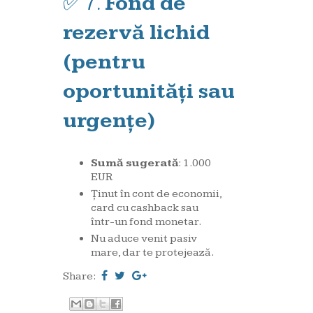
✅ 7.
Fond de
rezervă lichid
(pentru
oportunități sau
urgențe)
Sumă sugerată
: 1.000
EUR
Ținut în cont de economii,
card cu cashback sau
într-un fond monetar.
Nu aduce venit pasiv
mare, dar te protejează.
Share: