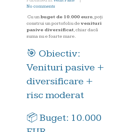
Published in:
Venit Pasiv
|
No comments
Cu un
buget de 10.000 euro
, poți
construi un portofoliu de
venituri
pasive diversificat
, chiar dacă
suma nu e foarte mare.
🎯 Obiectiv:
Venituri pasive +
diversificare +
risc moderat
📦 Buget: 10.000
EUR