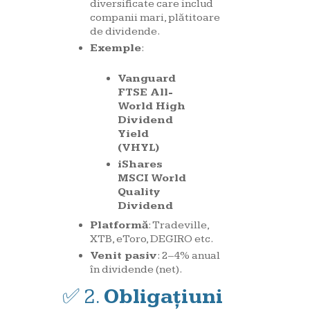
diversificate care includ
companii mari, plătitoare
de dividende.
Exemple
:
Vanguard
FTSE All-
World High
Dividend
Yield
(VHYL)
iShares
MSCI World
Quality
Dividend
Platformă
: Tradeville,
XTB, eToro, DEGIRO etc.
Venit pasiv
: 2–4% anual
în dividende (net).
✅ 2.
Obligațiuni