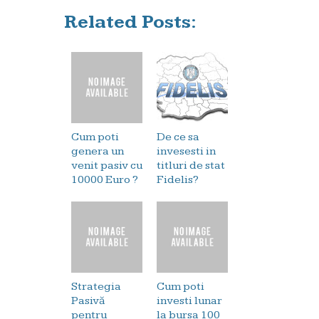
Related Posts:
Cum poti
De ce sa
genera un
invesesti in
venit pasiv cu
titluri de stat
10000 Euro ?
Fidelis?
Strategia
Cum poti
Pasivă
investi lunar
pentru
la bursa 100