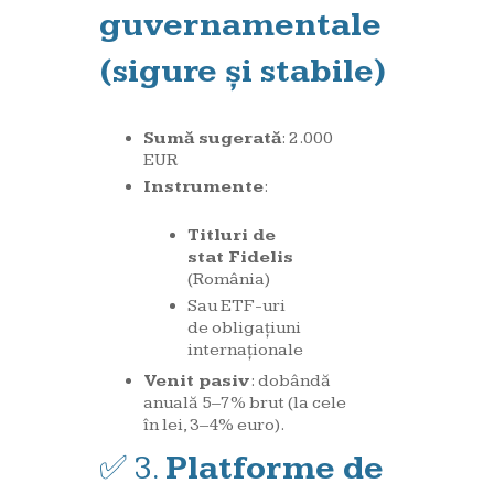
guvernamentale
(sigure și stabile)
Sumă sugerată
: 2.000
EUR
Instrumente
:
Titluri de
stat Fidelis
(România)
Sau ETF-uri
de obligațiuni
internaționale
Venit pasiv
: dobândă
anuală 5–7% brut (la cele
în lei, 3–4% euro).
✅ 3.
Platforme de