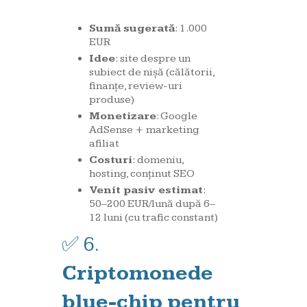
Sumă sugerată
: 1.000
EUR
Idee
: site despre un
subiect de nișă (călătorii,
finanțe, review-uri
produse)
Monetizare
: Google
AdSense + marketing
afiliat
Costuri
: domeniu,
hosting, conținut SEO
Venit pasiv estimat
:
50–200 EUR/lună după 6–
12 luni (cu trafic constant)
✅ 6.
Criptomonede
blue-chip pentru