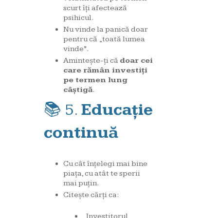
scurt îți afectează
psihicul.
Nu vinde la panică doar
pentru că „toată lumea
vinde”.
Amintește-ți că
doar cei
care rămân investiți
pe termen lung
câștigă
.
📚 5.
Educație
continuă
Cu cât înțelegi mai bine
piața, cu atât te sperii
mai puțin.
Citește cărți ca:
„Investitorul