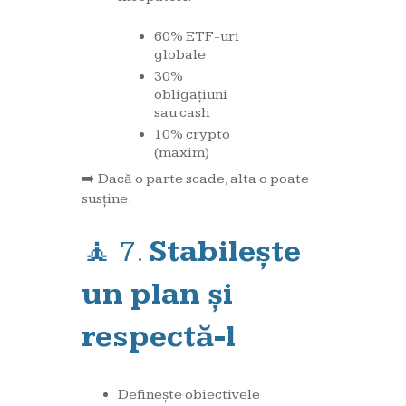
60% ETF-uri
globale
30%
obligațiuni
sau cash
10% crypto
(maxim)
➡️ Dacă o parte scade, alta o poate
susține.
🧘 7.
Stabilește
un plan și
respectă-l
Definește obiectivele