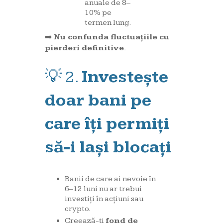
anuale de 8–
10% pe
termen lung.
➡️
Nu confunda fluctuațiile cu
pierderi definitive.
💡 2.
Investește
doar bani pe
care îți permiți
să-i lași blocați
Banii de care ai nevoie în
6–12 luni nu ar trebui
investiți în acțiuni sau
crypto.
Creează-ți
fond de