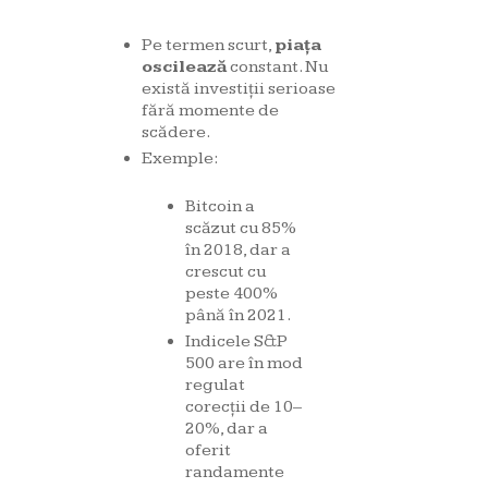
Pe termen scurt,
piața
oscilează
constant. Nu
există investiții serioase
fără momente de
scădere.
Exemple:
Bitcoin a
scăzut cu 85%
în 2018, dar a
crescut cu
peste 400%
până în 2021.
Indicele S&P
500 are în mod
regulat
corecții de 10–
20%, dar a
oferit
randamente