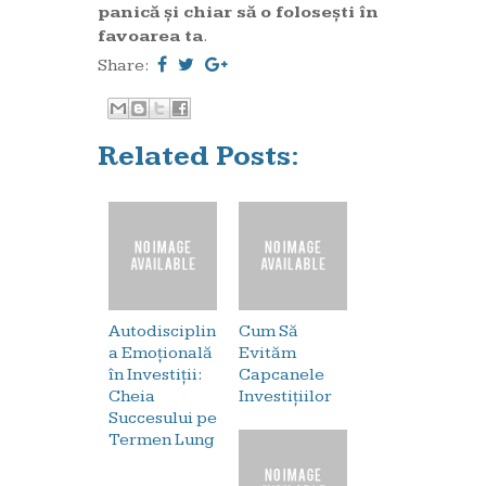
panică și chiar să o folosești în
favoarea ta
.
Share:
Related Posts:
Autodisciplin
Cum Să
a Emoțională
Evităm
în Investiții:
Capcanele
Cheia
Investițiilor
Succesului pe
Termen Lung