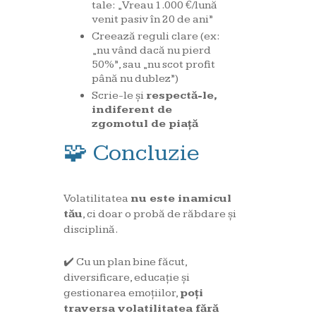
tale: „Vreau 1.000 €/lună
venit pasiv în 20 de ani”
Creează reguli clare (ex:
„nu vând dacă nu pierd
50%”, sau „nu scot profit
până nu dublez”)
Scrie-le și
respectă-le,
indiferent de
zgomotul de piață
🧩 Concluzie
Volatilitatea
nu este inamicul
tău
, ci doar o probă de răbdare și
disciplină.
✔️ Cu un plan bine făcut,
diversificare, educație și
gestionarea emoțiilor,
poți
traversa volatilitatea fără