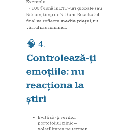
Exemplu:
→ 100 €/lună în ETF-uri globale sau
Bitcoin, timp de 3–5 ani. Rezultatul
final va reflecta
media pieței
, nu
vârful sau minimul.
🧠 4.
Controlează-ți
emoțiile: nu
reacționa la
știri
Evită să-ți verifici
portofoliul zilnic –
volatilitatea pe termen